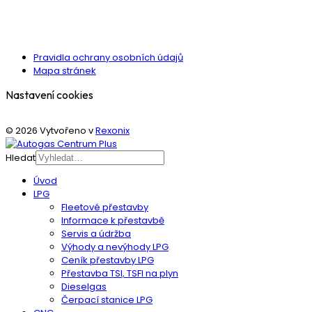
DŮLEŽITÉ ODKAZY
Pravidla ochrany osobních údajů
Mapa stránek
Nastavení cookies
© 2026 Vytvořeno v
Rexonix
Hledat
Úvod
LPG
Fleetové přestavby
Informace k přestavbě
Servis a údržba
Výhody a nevýhody LPG
Ceník přestavby LPG
Přestavba TSI, TSFI na plyn
Dieselgas
Čerpací stanice LPG