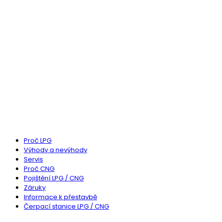
Jsme specialisté na přestavby automobilů na
LPG, CNG a Dieselgas s praxí v oboru více jak
24 let. Za tu dobu jsme přestavěli více jak 130
tisíc aut na alternativní pohon.
Poptat u nás přestavbu
MOHLO BY VÁS ZAJÍMAT
Proč LPG
Výhody a nevýhody
Servis
Proč CNG
Pojištění LPG / CNG
Záruky
Informace k přestavbě
Čerpací stanice LPG / CNG