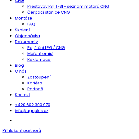
CNG
Přestavby FSI, TFSI - seznam motorů CNG
Čerpací stanice CNG
Montáže
FAQ
Školení
Objednávka
Dokumenty
Pojištění LPG / CNG
Měření emisí
Reklamace
Blog
O nás
Zastoupení
Kariéra
Partneři
Kontakt
+420 602 300 970
info@agcplus.cz
Přihlášení partnerů