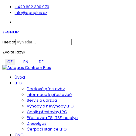
+420 602 300 970
info@agcplus.cz
E-SHOP
Hledat
Zvolte jazyk
CZ
EN
DE
Úvod
LPG
Fleetové přestavby
Informace k přestavbě
Servis a údržba
Výhody a nevýhody LPG
Ceník přestavby LPG
Přestavba TSI, TSFI na plyn
Dieselgas
Čerpací stanice LPG
CNG