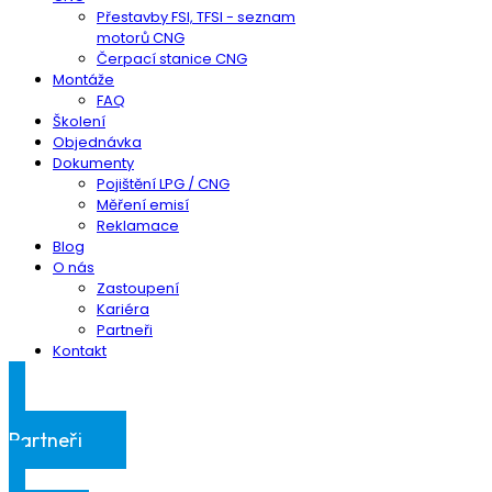
Přestavby FSI, TFSI - seznam
motorů CNG
Čerpací stanice CNG
Montáže
FAQ
Školení
Objednávka
Dokumenty
Pojištění LPG / CNG
Měření emisí
Reklamace
Blog
O nás
Zastoupení
Kariéra
Partneři
Kontakt
Klientská sekce
Partneři