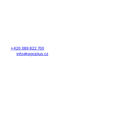
AUTOGAS CENTRUM PLUS s.r.o.
Heydukova 1650
Strakonice
386 01
KONTAKTUJTE NÁS
Tel.:
+420 389 822 700
E-mail:
info@agcplus.cz
OTEVÍRACÍ DOBA
Po - Pá: 7:00 - 12:00, 12:30 - 15:30
So - Ne: Zavřeno
SLEDUJTE NÁS
fab fa-facebook-f