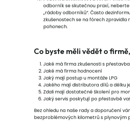
odborník se skutečnou praxí, neberte r
„rádoby odborníků“. Často dezinform
zkušenostech se na fórech zpravidla n
pohonech.
Co byste měli vědět o firm
Jaké má firma zkušenosti s přestavb
Jaké má firma hodnocení
Jaký mají postup u montáže LPG
Jakého mají distributora dílů a délku j
Zdali mají dostatečné školení pro mo
Jaký servis poskytují po přestavbě v
Bez ohledu na naše rady a doporučení vám 
bezproblémových kilometrů s plynovým