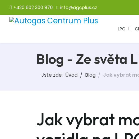
+420 602 300 970
info@agcplus.cz
LPG
C
Blog - Ze světa 
Jste zde:
Úvod
Blog
Jak vybrat mo
Jak vybrat mo