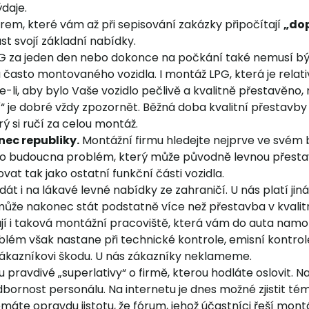
daje.
rem, které vám až při sepisování zakázky připočítají
„do
t svojí základní nabídky.
 za jeden den nebo dokonce na počkání také nemusí být
 u často montovaného vozidla. I montáž LPG, která je rela
i, aby bylo Vaše vozidlo pečlivě a kvalitně přestavěno, n
je dobré vždy zpozornět. Běžná doba kvalitní přestavby 
 si ručí za celou montáž.
nec republiky.
Montážní firmu hledejte nejprve ve svém b
do budoucna problém, který může původně levnou přestav
vat tak jako ostatní funkční části vozidla.
dát i na lákavé levné nabídky ze zahraničí. U nás platí jin
 může nakonec stát podstatně více než přestavba v kvalit
jí i taková montážní pracoviště, která vám do auta namon
blém však nastane při technické kontrole, emisní kontrole,
í zákazníkovi škodu. U nás zákazníky neklameme.
ou pravdivé „superlativy“ o firmě, kterou hodláte oslovit.
bornost personálu. Na internetu je dnes možné zjistit tém
áte opravdu jistotu, že fórum, jehož účastníci řeší montá