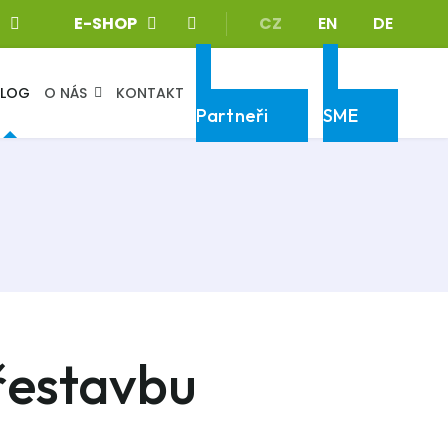
Zvolte jazyk
E-SHOP
CZ
EN
DE
BLOG
O NÁS
KONTAKT
Klientská sekce
Klientská sekce
Partneři
SME
řestavbu