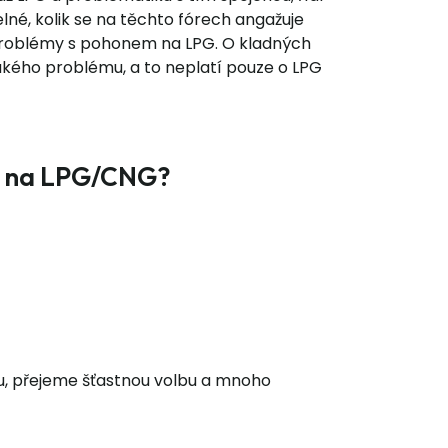
lné, kolik se na těchto fórech angažuje
 problémy s pohonem na LPG. O kladných
jakého problému, a to neplatí pouze o LPG
at na LPG/CNG?
bu, přejeme šťastnou volbu a mnoho