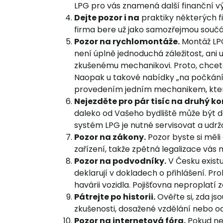
LPG pro vás znamená další finanční vý
Dejte pozor i na
praktiky některých fi
firma bere už jako samozřejmou součás
Pozor na rychlomontáže.
Montáž LPG
není úplně jednoduchá záležitost, ani
zkušenému mechanikovi. Proto, chcete-l
Naopak u takové nabídky „na počkání“ 
provedením jedním mechanikem, který
Nejezděte pro pár tisíc na druhý ko
daleko od Vašeho bydliště může být 
systém LPG je nutné servisovat a udržo
Pozor na zákony.
Pozor byste si měli 
zařízení, takže zpětná legalizace vás
Pozor na podvodníky.
V Česku existu
deklarují v dokladech o přihlášení. Pro
havárii vozidla. Pojišťovna neproplat
Pátrejte po historii.
Ověřte si, zda js
zkušenosti, dosažené vzdělání nebo od
Pozor na internetová fóra.
Pokud nem