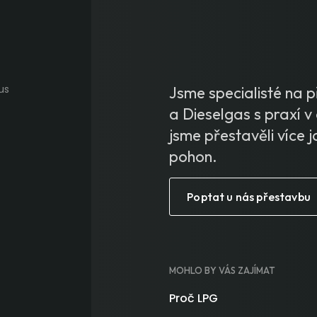
Jsme specialisté na
a Dieselgas s praxí v 
jsme přestavěli více j
pohon.
Poptat u nás přestavbu
MOHLO BY VÁS ZAJÍMAT
Proč LPG