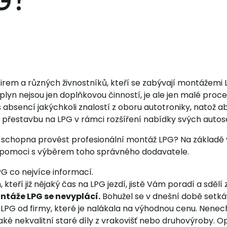
G?
irem a různých živnostníků, kteří se zabývají montážemi
plyn nejsou jen doplňkovou činností, je ale jen malé pr
bsencí jakýchkoli znalostí z oboru autotroniky, natož ab
í přestavbu na LPG v rámci rozšíření nabídky svých autose
 je schopna provést profesionální montáž LPG? Na základě
li pomoci s výběrem toho správného dodavatele.
PG co nejvíce informací.
teří již nějaký čas na LPG jezdí, jistě Vám poradí a sdělí 
ntáže LPG se nevyplácí.
Bohužel se v dnešní době setkává
 LPG od firmy, které je nalákala na výhodnou cenu. Nenec
aké nekvalitní staré díly z vrakovišť nebo druhovýroby.