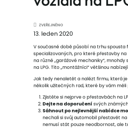
vozidla na LP
ZVEŘEJNĚNO
13. leden 2020
V současné době působí na trhu spousta f
specializovaných, pro které přestavby na 
na různé „garážové mechaniky“, mnohdy s a
na LPG. Tito „montážníci“ většinou nabízej
Jak tedy nenaletět a nalézt firmu, která
několik užitečných rad, které by vám mě
Zjistěte si nejprve o přestavbách na L
Dejte na doporučení
svých známých, k
Sáhnout po nejlevnější nabídce mo
nechali si svůj automobil přestavět na
nemusí stát pouze neodbornost, ale t