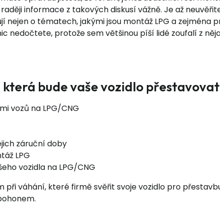
aději informace z takových diskusí vážně. Je až neuvěřite
ují nejen o tématech, jakými jsou montáž LPG a zejména
ic nedočtete, protože sem většinou píší lidé zoufalí z ně
ě, která bude vaše vozidlo přestavov
ami vozů na LPG/CNG
ejich záruční doby
ntáž LPG
ašeho vozidla na LPG/CNG
při váhání, které firmě svěřit svoje vozidlo pro přestav
 pohonem.