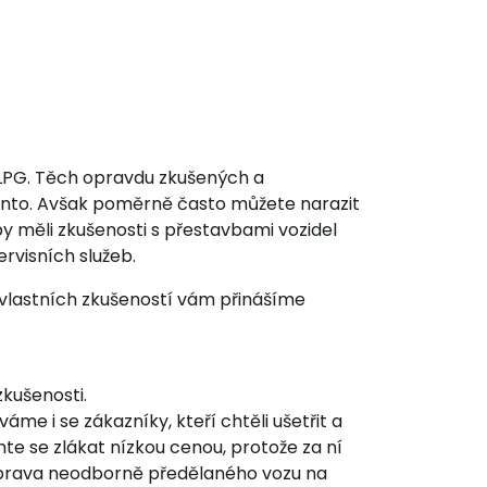
 LPG. Těch opravdu zkušených a
ocento. Avšak poměrně často můžete narazit
y měli zkušenosti s přestavbami vozidel
rvisních služeb.
 vlastních zkušeností vám přinášíme
zkušenosti.
me i se zákazníky, kteří chtěli ušetřit a
hte se zlákat nízkou cenou, protože za ní
 Oprava neodborně předělaného vozu na