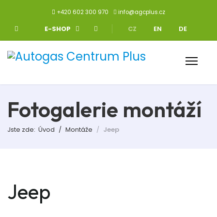
+420 602 300 970
info@agcplus.cz
Zvolte jazyk
E-SHOP
CZ
EN
DE
Fotogalerie montáží
Jste zde:
Úvod
Montáže
Jeep
Jeep