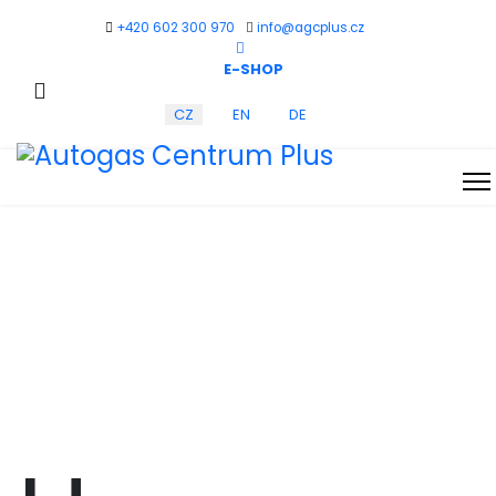
+420 602 300 970
info@agcplus.cz
E-SHOP
Zvolte jazyk
CZ
EN
DE
Fotogalerie montáží
Jste zde:
Úvod
Montáže
Hummer