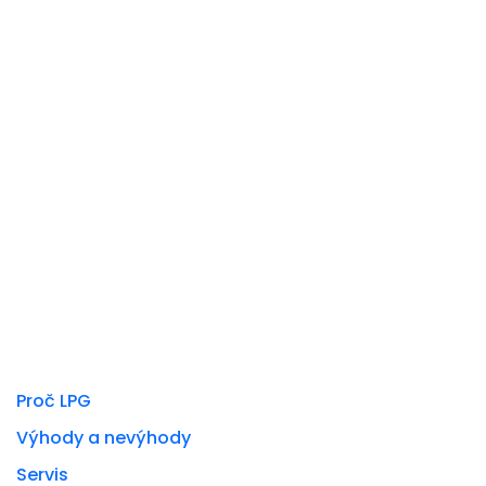
fab fa-facebook-f
Jsme specialisté na přestavby automobilů na
LPG, CNG a Dieselgas s praxí v oboru více jak
24 let. Za tu dobu jsme přestavěli více jak 130
tisíc aut na alternativní pohon.
Poptat U Nás Přestavbu
MOHLO BY VÁS ZAJÍMAT
Proč LPG
Výhody a nevýhody
Servis