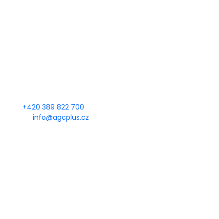
KDE NÁS NAJDETE
AUTOGAS CENTRUM PLUS s.r.o.
Heydukova 1650
Strakonice
386 01
KONTAKTUJTE NÁS
Tel.:
+420 389 822 700
E-mail:
info@agcplus.cz
OTEVÍRACÍ DOBA
Po - Pá: 7:00 - 12:00, 12:30 - 15:30
So - Ne: Zavřeno
SLEDUJTE NÁS