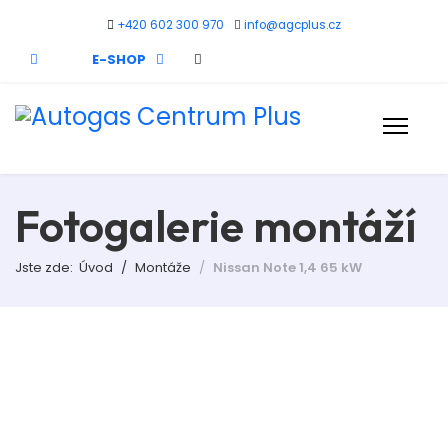
+420 602 300 970
info@agcplus.cz
Zvolte jazyk
E-SHOP
CZ
EN
DE
Fotogalerie montáží
Jste zde:
Úvod
Montáže
Nissan Note 1,4 65 kW