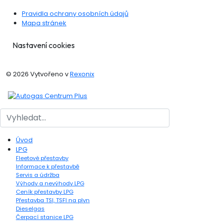
Pravidla ochrany osobních údajů
Mapa stránek
Nastavení cookies
© 2026 Vytvořeno v
Rexonix
Hledat
Úvod
LPG
Fleetové přestavby
Informace k přestavbě
Servis a údržba
Výhody a nevýhody LPG
Ceník přestavby LPG
Přestavba TSI, TSFI na plyn
Dieselgas
Čerpací stanice LPG