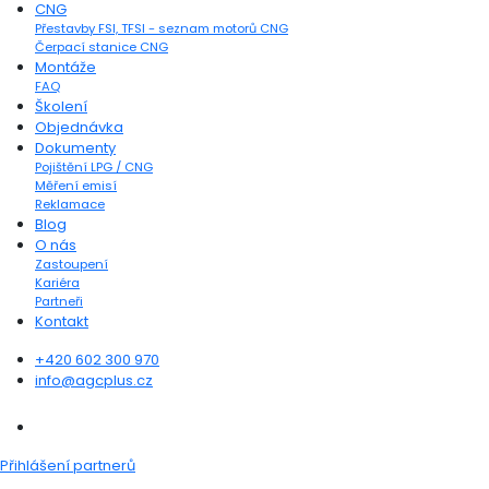
CNG
Přestavby FSI, TFSI - seznam motorů CNG
Čerpací stanice CNG
Montáže
FAQ
Školení
Objednávka
Dokumenty
Pojištění LPG / CNG
Měření emisí
Reklamace
Blog
O nás
Zastoupení
Kariéra
Partneři
Kontakt
+420 602 300 970
info@agcplus.cz
Přihlášení partnerů