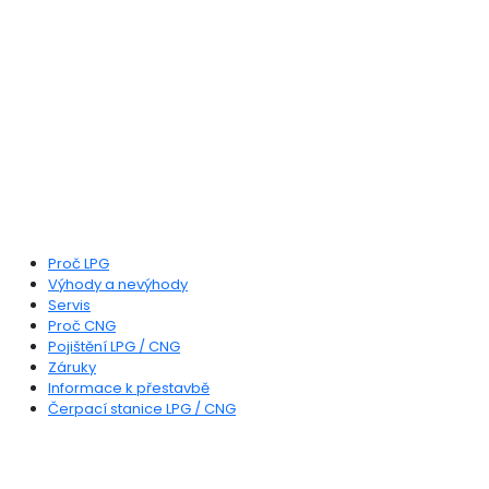
LPG, CNG a Dieselgas s praxí v oboru více jak
24 let. Za tu dobu jsme přestavěli více jak 130
tisíc aut na alternativní pohon.
Poptat u nás přestavbu
MOHLO BY VÁS ZAJÍMAT
Proč LPG
Výhody a nevýhody
Servis
Proč CNG
Pojištění LPG / CNG
Záruky
Informace k přestavbě
Čerpací stanice LPG / CNG
DŮLEŽITÉ ODKAZY