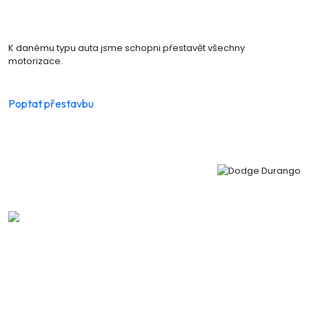
K danému typu auta jsme schopni přestavět všechny
motorizace.
Poptat přestavbu
KDE NÁS NAJDETE
AUTOGAS CENTRUM PLUS s.r.o.
Heydukova 1650