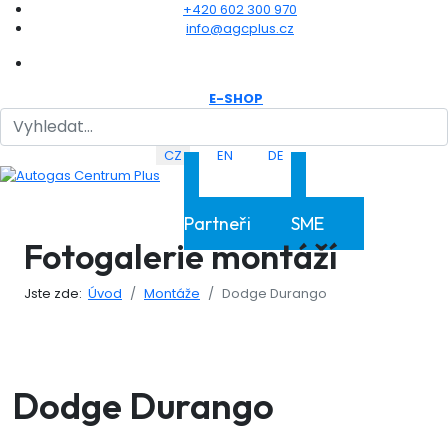
+420 602 300 970
info@agcplus.cz
E-SHOP
Hledat
Zvolte jazyk
CZ
EN
DE
Klientská sekce
Klientská sekce
Partneři
SME
Fotogalerie montáží
Jste zde:
Úvod
Montáže
Dodge Durango
Dodge Durango