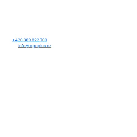
Strakonice
386 01
KONTAKTUJTE NÁS
Tel.:
+420 389 822 700
E-mail:
info@agcplus.cz
OTEVÍRACÍ DOBA
Po - Pá: 7:00 - 12:00, 12:30 - 15:30
So - Ne: Zavřeno
SLEDUJTE NÁS
fab fa-facebook-f
Jsme specialisté na přestavby automobilů na